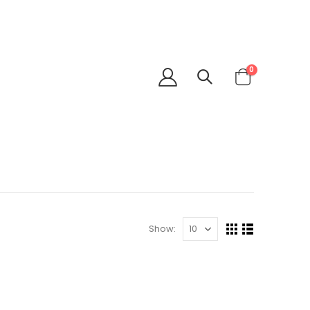
0
Show: