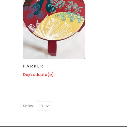
P A R K E R
Déjà adopté(e)
Show: