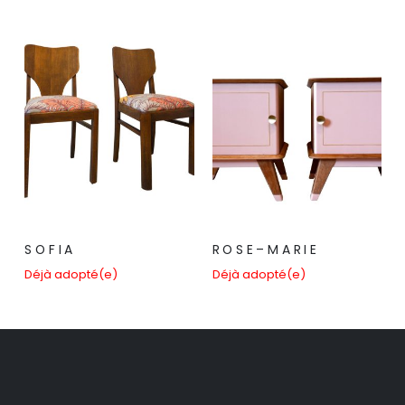
S O F I A
R O S E – M A R I E
Déjà adopté(e)
Déjà adopté(e)