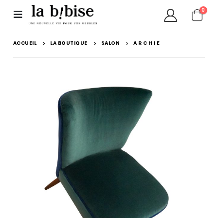
0
ACCUEIL
LA BOUTIQUE
SALON
A R C H I E