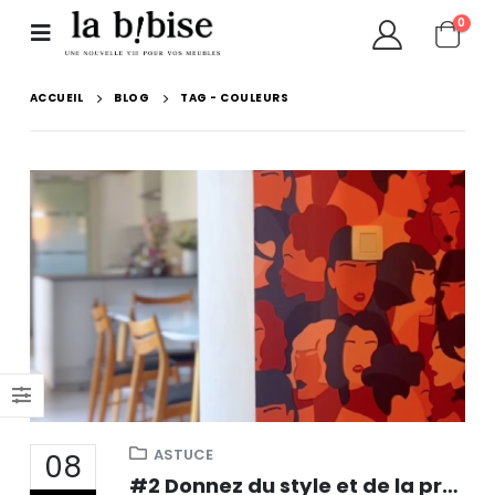
0
ACCUEIL
BLOG
TAG -
COULEURS
ASTUCE
08
#2 Donnez du style et de la profondeur à vos murs avec du papier peint créatif !