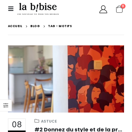
0
ACCUEIL
BLOG
TAG -
MOTIFS
ASTUCE
08
#2 Donnez du style et de la profondeur à vos murs avec du papier peint créatif !