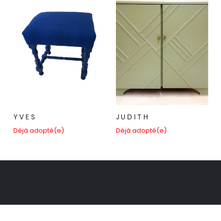
Y V E S
J U D I T H
Déjà adopté(e)
Déjà adopté(e)